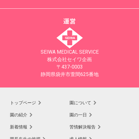
運営
SEIWA MEDICAL SERVICE
株式会社セイワ企画
〒437-0003
静岡県袋井市萱間625番地
トップページ
園について
園の紹介
園の一日
新着情報
苦情解決報告
園長先生の挨拶
求人情報