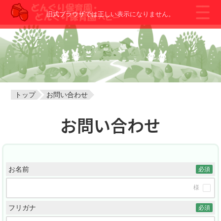
旧式ブラウザでは正しい表示になりません。
トップ
園について
園の紹介
園の一日
園長先生の挨拶
新着情報
トップ
お問い合わせ
苦情解決報告
求人情報
お問い合わせ
どんぐり保育園 袋井
どんぐり保育園 藤枝
お名前
必須
様
フリガナ
必須