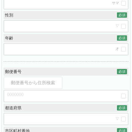
サマ
性別
必須
▽
年齢
必須
才
郵便番号
必須
郵便番号から住所検索
都道府県
必須
▽
市区町村番地
必須