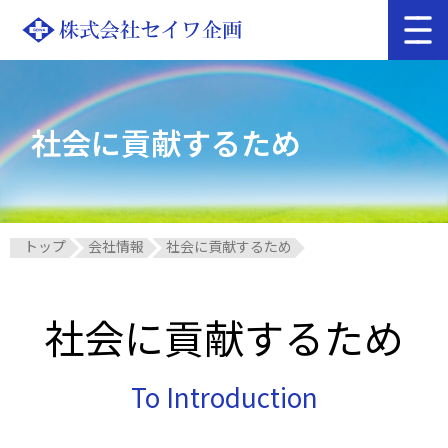
トップ
お知らせ
お問い合わせ
採用情報
社会に貢献するため
会社概要
セイワ企画がめざすもの
社会に貢献するため
人材を活かすために
食事サービス部門
トップ
会社情報
社会に貢献するため
委託給食サービス
カット野菜サービス
福祉サービス部門
社会に
貢献するため
どんぐり保育園 袋井
どんぐり保育園 藤枝
To Introduction
せいわ介護保険サービス せいわデイサービス
サイトご利用にあたって